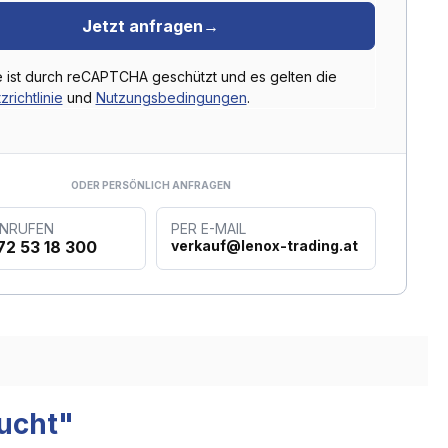
Jetzt anfragen
→
e ist durch reCAPTCHA geschützt und es gelten die
richtlinie
und
Nutzungsbedingungen
.
ODER PERSÖNLICH ANFRAGEN
ANRUFEN
PER E-MAIL
72 53 18 300
verkauf@lenox-trading.at
ucht"