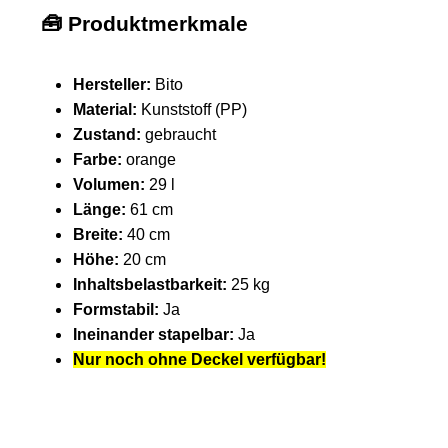
🧰
Produktmerkmale
Hersteller:
Bito
Material:
Kunststoff (PP)
Zustand:
gebraucht
Farbe:
orange
Volumen:
29 l
Länge:
61 cm
Breite:
40 cm
Höhe:
20 cm
Inhaltsbelastbarkeit:
25 kg
Formstabil:
Ja
Ineinander stapelbar:
Ja
Nur noch ohne Deckel verfügbar!