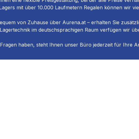
hnen eine flexible Preisgestaltung, bei der alle Preise verha
gers mit über 10.000 Laufmetern Regalen können wir viele 
equem von Zuhause über Aurena.at – erhalten Sie zusätzlic
 Lagertechnik im deutschsprachigen Raum verfügen wir üb
 Fragen haben, steht Ihnen unser Büro jederzeit für Ihre An