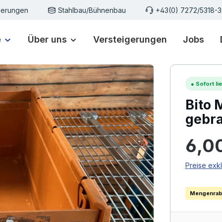
gerungen
Stahlbau/Bühnenbau
+43(0) 7272/5318-
e
Über uns
Versteigerungen
Jobs
●
Sofort lie
Bito 
gebr
Regulärer
6,0
Preise exk
Mengenraba