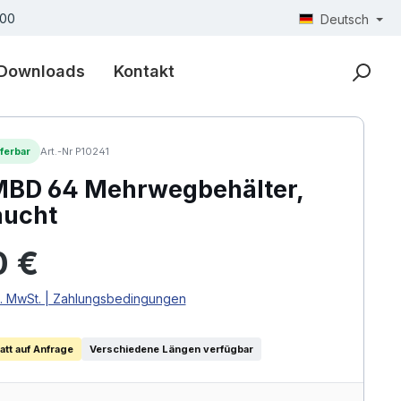
300
Deutsch
Downloads
Kontakt
ferbar
Art.-Nr P10241
MBD 64 Mehrwegbehälter,
aucht
 Preis:
0 €
l. MwSt. | Zahlungsbedingungen
tt auf Anfrage
Verschiedene Längen verfügbar