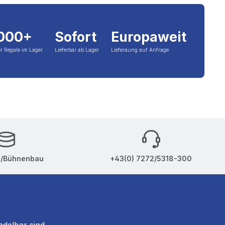
.000+
Sofort
Europaweit
r Regale im Lager
Lieferbar ab Lager
Lieferaung auf Anfrage
u/Bühnenbau
+43(0) 7272/5318-300