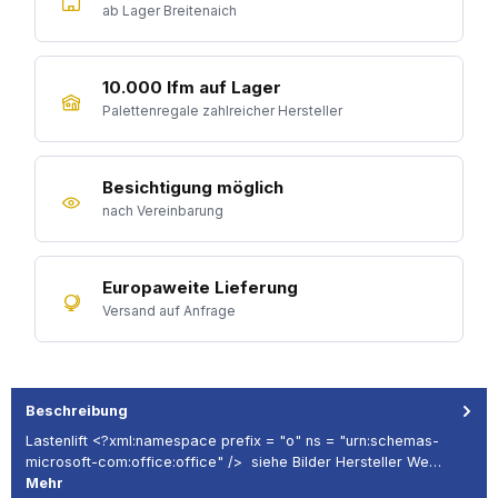
ab Lager Breitenaich
10.000 lfm auf Lager
Palettenregale zahlreicher Hersteller
Besichtigung möglich
nach Vereinbarung
Europaweite Lieferung
Versand auf Anfrage
Beschreibung
Lastenlift <?xml:namespace prefix = "o" ns = "urn:schemas-
microsoft-com:office:office" /> siehe Bilder Hersteller We…
Mehr