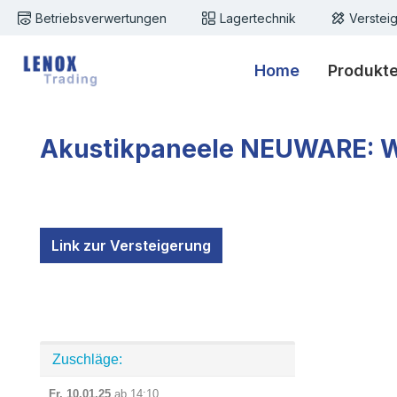
Betriebsverwertungen
Lagertechnik
Verstei
m Hauptinhalt springen
Zur Suche springen
Zur Hauptnavigation springen
Home
Produkt
Akustikpaneele NEUWARE: W
Link zur Versteigerung
Zuschläge:
Fr. 10.01.25
ab 14:10