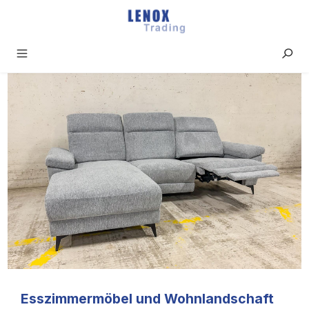
Zum Hauptinhalt springen
Esszimmermöbel und Wohnlandschaft