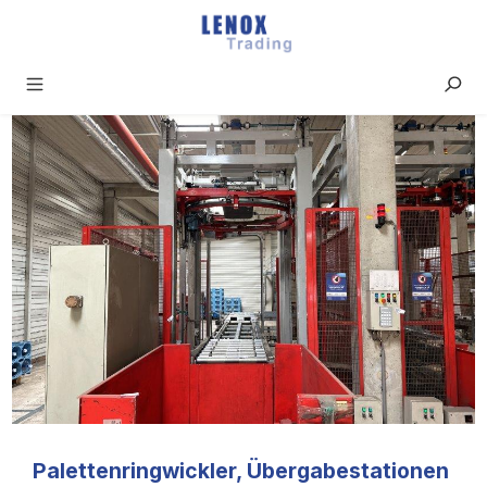
Zum Hauptinhalt springen
Palettenringwickler, Übergabestationen