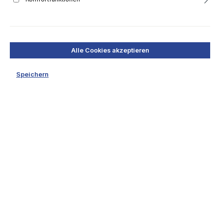
Zuschläge:
Di. 09.06.26
ab 13:40
Besichtigungstermin:
Alle Cookies akzeptieren
Mo. 08.06.26
10:00 bis 12:00
Speichern
Abholungstermin:
Mo. 15.06.26
08:00 bis 15:00
Ort für Besichtigung und Abholung:
Straße:
Franz-Graf Straße 1
PLZ, Ort:
3580 Horn
Bundesland:
Niederösterreich
Land:
Österreich