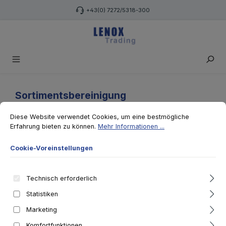
Zum Hauptinhalt springen
+43(0) 7272/5318-300
Sortimentsbereinigung
Bauunternehmen: Werkzeuge,
Cookie-Voreinstellungen
Diese Website verwendet Cookies, um eine bestmögliche Erfahrung biet
Schalungszubehör, Baucontainer -
Diese Website verwendet Cookies, um eine bestmögliche
Erfahrung bieten zu können.
Mehr Informationen ...
Standort Horn
Cookie-Voreinstellungen
Link zur Versteigerung
Technisch erforderlich
Statistiken
Marketing
Komfortfunktionen