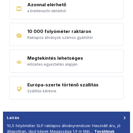
Azonnal elérhető
a breitenachi raktárból
10 000 folyóméter raktáron
Raklapos állványok számos gyártótól
Megtekintés lehetséges
előzetes egyeztetés alapján
Európa-szerte történő szállítás
Szállítás kérésre
Leírás
10,5 folyóméter SLP raklapos állványrendszer Használt áru, jó
állapotban, lásd képek Magassága 1,9 m Mél…
Továbbiak