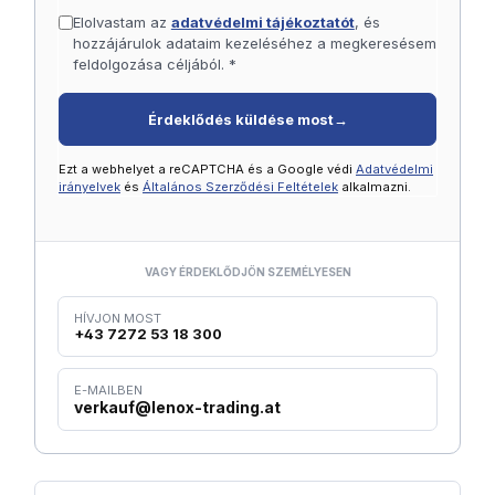
Elolvastam az
adatvédelmi tájékoztatót
, és
hozzájárulok adataim kezeléséhez a megkeresésem
feldolgozása céljából. *
Érdeklődés küldése most
→
Ezt a webhelyet a reCAPTCHA és a Google védi
Adatvédelmi
irányelvek
és
Általános Szerződési Feltételek
alkalmazni.
VAGY ÉRDEKLŐDJÖN SZEMÉLYESEN
HÍVJON MOST
+43 7272 53 18 300
E-MAILBEN
verkauf@lenox-trading.at