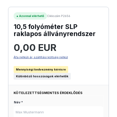
●
Azonnal elérhető
Cikkszám P2656
10,5 folyóméter SLP
raklapos állványrendszer
Normál ár:
0,00 EUR
Áfa nélküli ár, szállítási költség nélkül
Mennyiségi kedvezmény kérésre
Különböző hosszúságok elérhetők
KÖTELEZETTSÉGMENTES ÉRDEKLŐDÉS
Név *