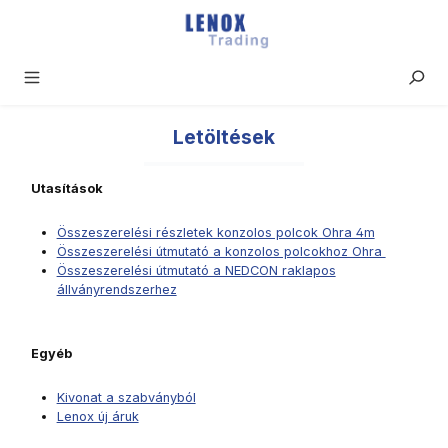
Ugrás a fő tartalomra
Letöltések
Utasítások
Összeszerelési részletek konzolos polcok Ohra 4m
Összeszerelési útmutató a konzolos polcokhoz Ohra
Összeszerelési útmutató a NEDCON raklapos
állványrendszerhez
Egyéb
Kivonat a szabványból
Lenox új áruk