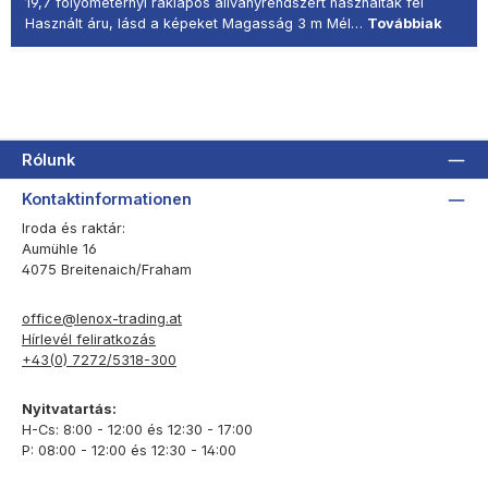
19,7 folyóméternyi raklapos állványrendszert használtak fel
Használt áru, lásd a képeket Magasság 3 m Mél…
Továbbiak
Rólunk
Kontaktinformationen
Iroda és raktár:
Aumühle 16
4075 Breitenaich/Fraham
office@lenox-trading.at
Hírlevél feliratkozás
+43(0) 7272/5318-300
Nyitvatartás:
H-Cs: 8:00 - 12:00 és 12:30 - 17:00
P: 08:00 - 12:00 és 12:30 - 14:00