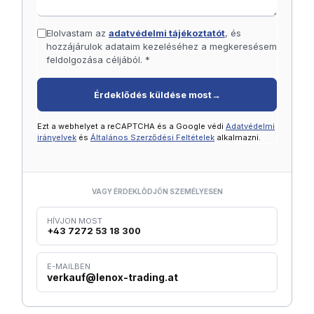
Elolvastam az
adatvédelmi tájékoztatót
, és
hozzájárulok adataim kezeléséhez a megkeresésem
feldolgozása céljából. *
Érdeklődés küldése most
→
Ezt a webhelyet a reCAPTCHA és a Google védi
Adatvédelmi
irányelvek
és
Általános Szerződési Feltételek
alkalmazni.
VAGY ÉRDEKLŐDJÖN SZEMÉLYESEN
HÍVJON MOST
+43 7272 53 18 300
E-MAILBEN
verkauf@lenox-trading.at