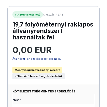
●
Azonnal elérhető
Cikkszám P2715
19,7 folyóméternyi raklapos
állványrendszert
használtak fel
Normál ár:
0,00 EUR
Áfa nélküli ár, szállítási költség nélkül
Mennyiségi kedvezmény kérésre
Különböző hosszúságok elérhetők
KÖTELEZETTSÉGMENTES ÉRDEKLŐDÉS
Név *