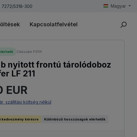
Magyar
) 7272/5318-300
öltések
Kapcsolatfelvétel
lérhető
Cikkszám P3119
b nyitott frontú tárolódoboz
er LF 211
:
0 EUR
ár, szállítási költség nélkül
i kedvezmény kérésre
Különböző hosszúságok elérhetők