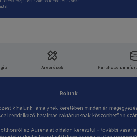
kai kereskedőjeként számos terméket azonnal
ttal.
ógia
Árverések
Purchase comfort
Rólunk
zést kínálunk, amelynek keretében minden ár megegyezés 
ccal rendelkező hatalmas raktárunknak köszönhetően számo
otthonról az Aurena.at oldalon keresztül – további vásárlá