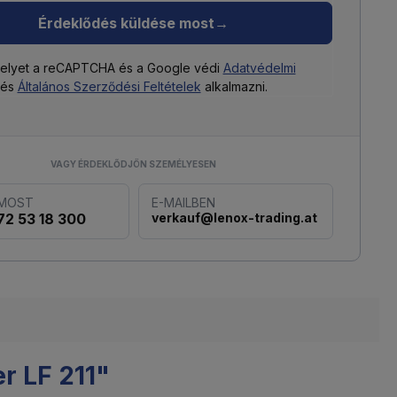
Érdeklődés küldése most
→
helyet a reCAPTCHA és a Google védi
Adatvédelmi
és
Általános Szerződési Feltételek
alkalmazni.
VAGY ÉRDEKLŐDJÖN SZEMÉLYESEN
 MOST
E-MAILBEN
72 53 18 300
verkauf@lenox-trading.at
r LF 211"