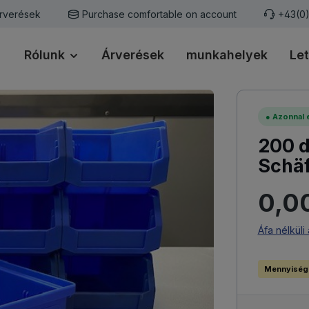
rverések
Purchase comfortable on account
+43(0
Rólunk
Árverések
munkahelyek
Let
●
Azonnal e
200 d
Schäf
Normál ár
0,0
Áfa nélküli 
Mennyiség