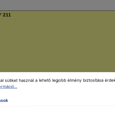
F 211
ok
sütiket használ a lehető legjobb élmény biztosítása érdeké
al sütiket használ a lehető legjobb élmény biztosítása érde
rmáció...
tások