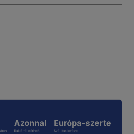
Azonnal
Európa-szerte
táron
Raktárról elérhető
Szállítás kérésre