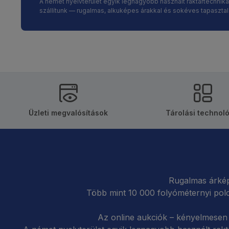
A német nyelvterület egyik legnagyobb használt raktártechni
szállítunk — rugalmas, alkuképes árakkal és sokéves tapasztala
Üzleti megvalósítások
Tárolási technol
Rugalmas árkép
Több mint 10 000 folyóméternyi pol
Az online aukciók – kényelmesen 