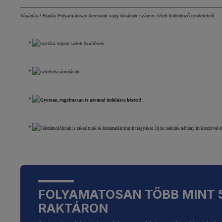
Vásárlás / Eladás Folyamatosan keresünk vagy kínálunk számos tételt különböző területekről.
tisztára söpört üzleti kiürítések
üzletfelszámolások
Gyorsan, rugalmasan és azonnal indulásra készen!
Felszámolóknak
is
takarítunk és ártalmatlanítunk tárgyakat. Írjon nekünk néhány kulcsszóval é
FOLYAMATOSAN TÖBB MINT 
RAKTÁRON