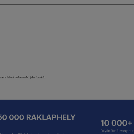
s mi a lehető leghamarabb jelentkezünk.
50 000 RAKLAPHELY
10 000+
Folyóméter állvány rak