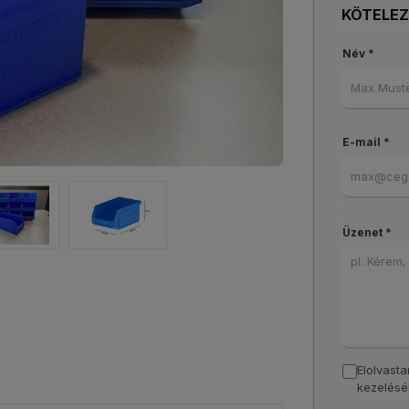
KÖTELE
Név *
E-mail *
Üzenet *
Elolvast
kezelésé