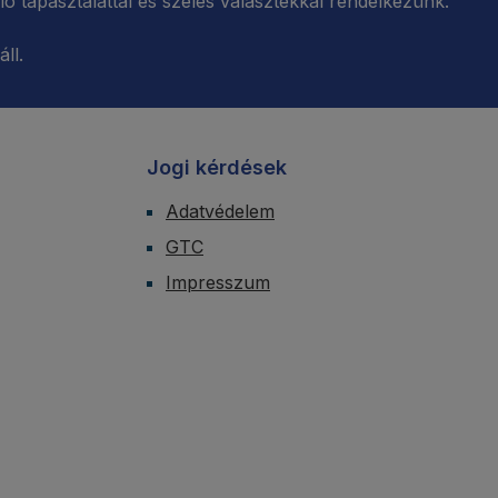
 tapasztalattal és széles választékkal rendelkezünk.
ll.
Jogi kérdések
Adatvédelem
GTC
Impresszum