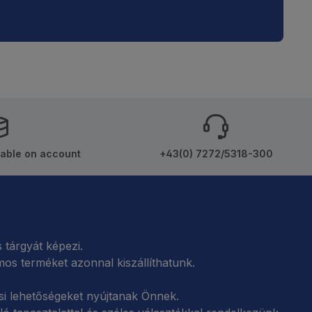
able on account
+43(0) 7272/5318-300
tárgyát képezi.
s terméket azonnal kiszállíthatunk.
si lehetőségeket nyújtanak Önnek.