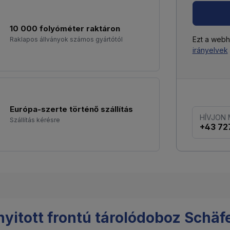
10 000 folyóméter raktáron
Ezt a web
Raklapos állványok számos gyártótól
irányelvek
Európa-szerte történő szállítás
HÍVJON
Szállítás kérésre
+43 72
itott frontú tárolódoboz Schäfe