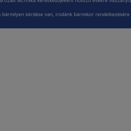
ározási technika kereskedőjeként hosszú évekre visszanyúló
 bármilyen kérdése van, irodánk bármikor rendelkezésére á