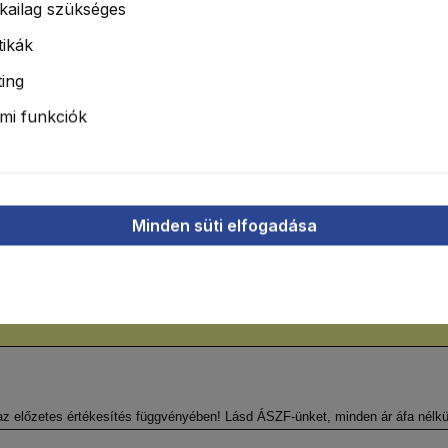
kailag szükséges
tikák
ing
mi funkciók
Minden süti elfogadása
er
 az előzetes értékesítés függvényében! Lásd ÁSZF-ünket, minden ár áfa nélkül