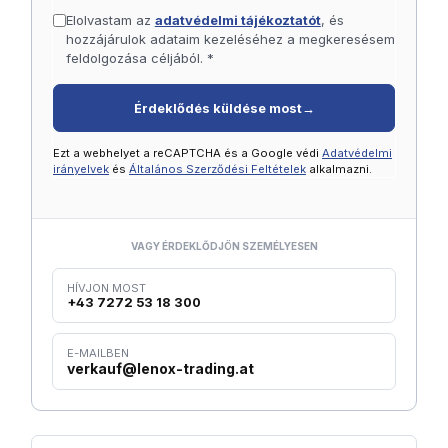
Elolvastam az
adatvédelmi tájékoztatót
, és
hozzájárulok adataim kezeléséhez a megkeresésem
feldolgozása céljából. *
Érdeklődés küldése most
→
Ezt a webhelyet a reCAPTCHA és a Google védi
Adatvédelmi
irányelvek
és
Általános Szerződési Feltételek
alkalmazni.
VAGY ÉRDEKLŐDJÖN SZEMÉLYESEN
HÍVJON MOST
+43 7272 53 18 300
E-MAILBEN
verkauf@lenox-trading.at