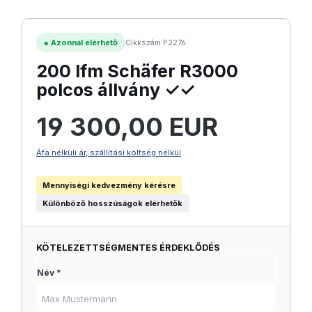
●
Azonnal elérhető
Cikkszám P2276
200 lfm Schäfer R3000
polcos állvány ✓✓
Normál ár:
19 300,00 EUR
Áfa nélküli ár, szállítási költség nélkül
Mennyiségi kedvezmény kérésre
Különböző hosszúságok elérhetők
KÖTELEZETTSÉGMENTES ÉRDEKLŐDÉS
Név *