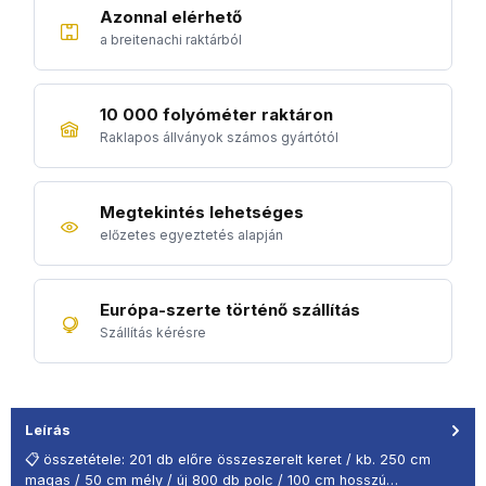
Azonnal elérhető
a breitenachi raktárból
10 000 folyóméter raktáron
Raklapos állványok számos gyártótól
Megtekintés lehetséges
előzetes egyeztetés alapján
Európa-szerte történő szállítás
Szállítás kérésre
Leírás
📋 összetétele: 201 db előre összeszerelt keret / kb. 250 cm
magas / 50 cm mély / új 800 db polc / 100 cm hosszú…