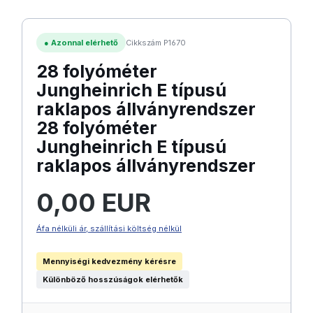
●
Azonnal elérhető
Cikkszám P1670
28 folyóméter
Jungheinrich E típusú
raklapos állványrendszer
28 folyóméter
Jungheinrich E típusú
raklapos állványrendszer
Normál ár:
0,00 EUR
Áfa nélküli ár, szállítási költség nélkül
Mennyiségi kedvezmény kérésre
Különböző hosszúságok elérhetők