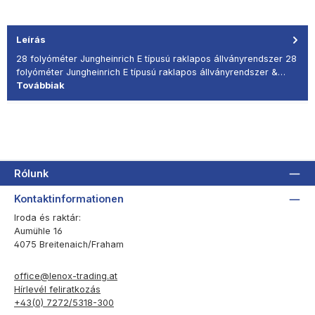
Leírás
28 folyóméter Jungheinrich E típusú raklapos állványrendszer 28
folyóméter Jungheinrich E típusú raklapos állványrendszer &…
Továbbiak
Rólunk
Kontaktinformationen
Iroda és raktár:
Aumühle 16
4075 Breitenaich/Fraham
office@lenox-trading.at
Hírlevél feliratkozás
+43(0) 7272/5318-300