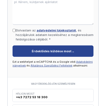
Elolvastam az
adatvédelmi tájékoztatót
, és
hozzájárulok adataim kezeléséhez a megkeresésem
feldolgozása céljából. *
Érdeklődés küldése most
→
Ezt a webhelyet a reCAPTCHA és a Google védi
Adatvédelmi
irányelvek
és
Általános Szerződési Feltételek
alkalmazni.
VAGY ÉRDEKLŐDJÖN SZEMÉLYESEN
HÍVJON MOST
+43 7272 53 18 300