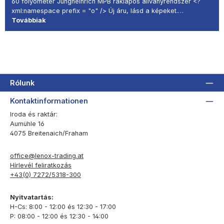
60 folyóméter Jungheinrich MPB raklapos állványrendszer <?
xml:namespace prefix = "o" /> Új áru, lásd a képeket.…
Továbbiak
Rólunk
Kontaktinformationen
Iroda és raktár:
Aumühle 16
4075 Breitenaich/Fraham
office@lenox-trading.at
Hírlevél feliratkozás
+43(0) 7272/5318-300
Nyitvatartás:
H-Cs: 8:00 - 12:00 és 12:30 - 17:00
P: 08:00 - 12:00 és 12:30 - 14:00