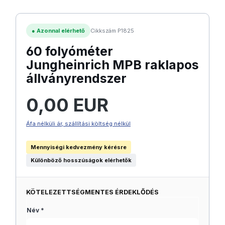
●
Azonnal elérhető
Cikkszám P1825
60 folyóméter
Jungheinrich MPB raklapos
állványrendszer
Normál ár:
0,00 EUR
Áfa nélküli ár, szállítási költség nélkül
Mennyiségi kedvezmény kérésre
Különböző hosszúságok elérhetők
KÖTELEZETTSÉGMENTES ÉRDEKLŐDÉS
Név *