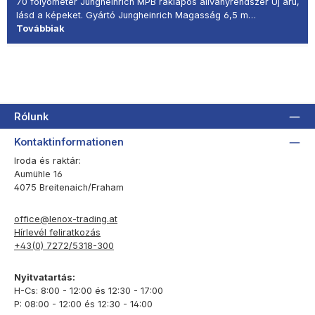
70 folyóméter Jungheinrich MPB raklapos állványrendszer Új áru,
lásd a képeket. Gyártó Jungheinrich Magasság 6,5 m…
Továbbiak
Rólunk
Kontaktinformationen
Iroda és raktár:
Aumühle 16
4075 Breitenaich/Fraham
office@lenox-trading.at
Hírlevél feliratkozás
+43(0) 7272/5318-300
Nyitvatartás:
H-Cs: 8:00 - 12:00 és 12:30 - 17:00
P: 08:00 - 12:00 és 12:30 - 14:00