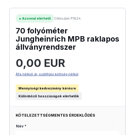
●
Azonnal elérhető
Cikkszám P1824
70 folyóméter
Jungheinrich MPB raklapos
állványrendszer
Normál ár:
0,00 EUR
Áfa nélküli ár, szállítási költség nélkül
Mennyiségi kedvezmény kérésre
Különböző hosszúságok elérhetők
KÖTELEZETTSÉGMENTES ÉRDEKLŐDÉS
Név *