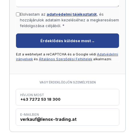
Elolvastam az
adatvédelmi tájékoztatót
, és
hozzájárulok adataim kezeléséhez a megkeresésem
feldolgozása céljából. *
Érdeklődés küldése most
→
Ezt a webhelyet a reCAPTCHA és a Google védi
Adatvédelmi
irányelvek
és
Általános Szerződési Feltételek
alkalmazni.
VAGY ÉRDEKLŐDJÖN SZEMÉLYESEN
HÍVJON MOST
+43 7272 53 18 300
E-MAILBEN
verkauf@lenox-trading.at