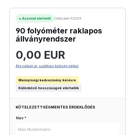
●
Azonnal elérhető
Cikkszám P2209
90 folyóméter raklapos
állványrendszer
Normál ár:
0,00 EUR
Áfa nélküli ár, szállítási költség nélkül
Mennyiségi kedvezmény kérésre
Különböző hosszúságok elérhetők
KÖTELEZETTSÉGMENTES ÉRDEKLŐDÉS
Név *