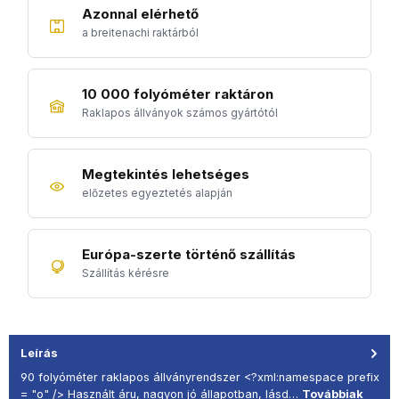
Azonnal elérhető
a breitenachi raktárból
10 000 folyóméter raktáron
Raklapos állványok számos gyártótól
Megtekintés lehetséges
előzetes egyeztetés alapján
Európa-szerte történő szállítás
Szállítás kérésre
Leírás
90 folyóméter raklapos állványrendszer <?xml:namespace prefix
= "o" /> Használt áru, nagyon jó állapotban, lásd…
Továbbiak