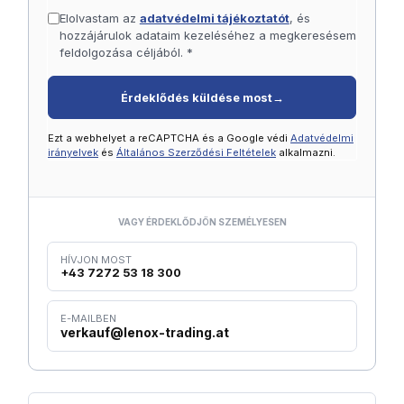
Elolvastam az
adatvédelmi tájékoztatót
, és
hozzájárulok adataim kezeléséhez a megkeresésem
feldolgozása céljából. *
Érdeklődés küldése most
→
Ezt a webhelyet a reCAPTCHA és a Google védi
Adatvédelmi
irányelvek
és
Általános Szerződési Feltételek
alkalmazni.
VAGY ÉRDEKLŐDJÖN SZEMÉLYESEN
HÍVJON MOST
+43 7272 53 18 300
E-MAILBEN
verkauf@lenox-trading.at