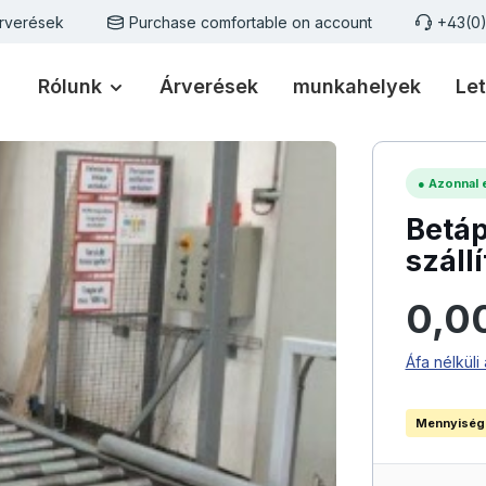
rverések
Purchase comfortable on account
+43(0
Rólunk
Árverések
munkahelyek
Let
●
Azonnal e
Betáp
száll
Normál ár
0,0
Áfa nélküli 
Mennyiség