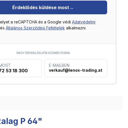
Érdeklődés küldése most
→
helyet a reCAPTCHA és a Google védi
Adatvédelmi
és
Általános Szerződési Feltételek
alkalmazni.
VAGY ÉRDEKLŐDJÖN SZEMÉLYESEN
 MOST
E-MAILBEN
72 53 18 300
verkauf@lenox-trading.at
zalag P 64"