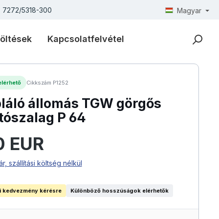
) 7272/5318-300
Magyar
öltések
Kapcsolatfelvétel
lérhető
Cikkszám P1252
láló állomás TGW görgős
ítószalag P 64
:
0 EUR
ár, szállítási költség nélkül
i kedvezmény kérésre
Különböző hosszúságok elérhetők