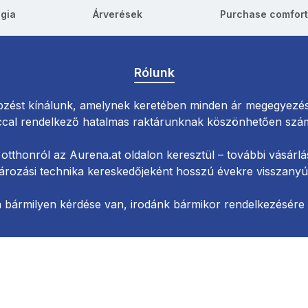
ógia
Árverések
Purchase comfort
Rólunk
zést kínálunk, amelynek keretében minden ár megegyezés 
ccal rendelkező hatalmas raktárunknak köszönhetően számo
otthonról az Aurena.at oldalon keresztül – további vásárlá
ározási technika kereskedőjeként hosszú évekre visszanyúló
 bármilyen kérdése van, irodánk bármikor rendelkezésére á