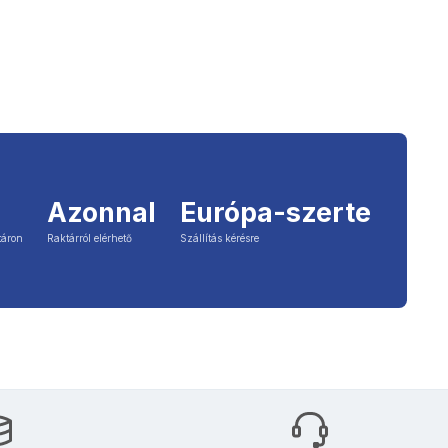
Azonnal
Európa-szerte
táron
Raktárról elérhető
Szállítás kérésre