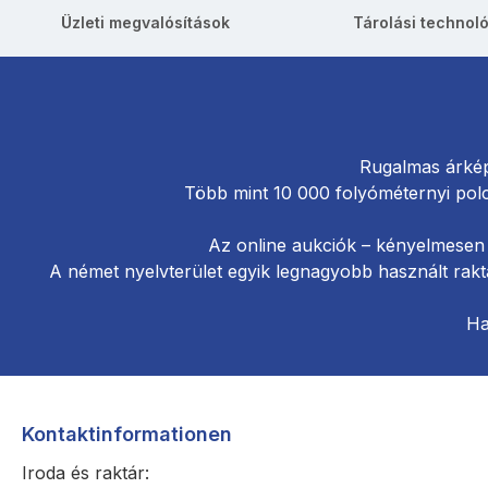
Üzleti megvalósítások
Tárolási technol
Rugalmas árkép
Több mint 10 000 folyóméternyi pol
Az online aukciók – kényelmesen 
A német nyelvterület egyik legnagyobb használt rakt
Ha
Kontaktinformationen
Iroda és raktár: