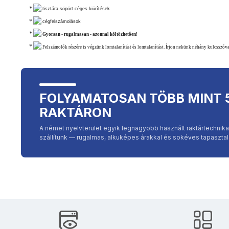
tisztára söpört céges kiürítések
cégfelszámolások
Gyorsan - rugalmasan - azonnal költözhetően!
Felszámolók részére is végzünk lomtalanítást és lomtalanítást. Írjon nekünk néhány kulcsszóva
FOLYAMATOSAN TÖBB MINT 
RAKTÁRON
A német nyelvterület egyik legnagyobb használt raktártechni
szállítunk — rugalmas, alkuképes árakkal és sokéves tapasztala