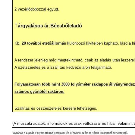
2 vezérlődobozzal együtt.
T
árgyalásos ár:
Bécsből
eladó
Kb.
20 további etetőállomás
különböző kivitelben kapható, lásd a hi
A rendszer jelenleg még megtekinthető, csak az eladás után leszerel
A szétszerelés és a szállítás kedvező áron felajánlható.
Folyamatosan több mint 3000 folyóméter raklapos állványrendsz
számos gyártótól raktáron.
Szállítás és összeszerelés kérésre lehetséges.
(A műszaki adatok, információk és árak változásai és hibái, valamint
Vásárlás / Eladás Folyamatosan keresünk és kínálunk számos tételt különböző területekről.