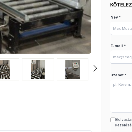
KÖTELE
Név *
E-mail *
Üzenet *
Elolvast
kezelésé