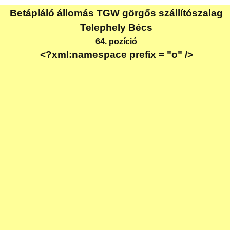
Betápláló állomás TGW görgős szállítószalag
Telephely Bécs
64. pozíció
<?xml:namespace prefix = "o" />