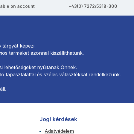
able on account
+43(0) 7272/5318-300
tárgyát képezi.
s terméket azonnal kiszállíthatunk.
si lehetőségeket nyújtanak Önnek.
 tapasztalattal és széles választékkal rendelkezünk.
ll.
Jogi kérdések
Adatvédelem