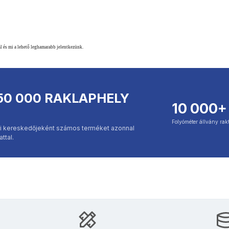
l és mi a lehető leghamarabb jelentkezünk.
50 000 RAKLAPHELY
10 000+
Folyóméter állvány rak
kai kereskedőjeként számos terméket azonnal
ttal.