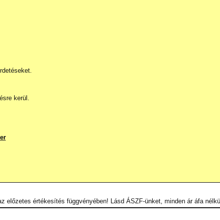
rdetéseket.
ésre kerül.
er
 az előzetes értékesítés függvényében! Lásd ÁSZF-ünket, minden ár áfa nélkül