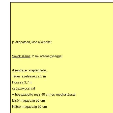
jó állapotban, lásd a képeket
Sávok száma
: 2 sáv átadóegységgel
A rendszer alapterülete:
Teljes szélesség 2,5 m
Hossza 3,7 m
csúszókocsival
+ hosszabbító rész 40 cm-es meghajtással
Első magasság 50 cm
Hátsó magasság 50 cm