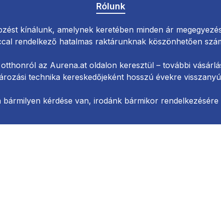
Rólunk
zést kínálunk, amelynek keretében minden ár megegyezés 
ccal rendelkező hatalmas raktárunknak köszönhetően számo
otthonról az Aurena.at oldalon keresztül – további vásárlá
ározási technika kereskedőjeként hosszú évekre visszanyúló
 bármilyen kérdése van, irodánk bármikor rendelkezésére á