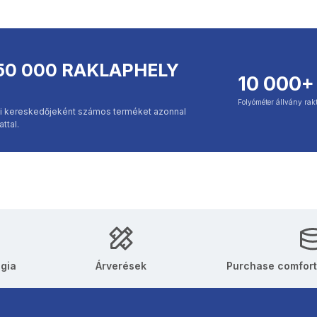
50 000 RAKLAPHELY
10 000+
Folyóméter állvány rak
kai kereskedőjeként számos terméket azonnal
ttal.
ógia
Árverések
Purchase comfort