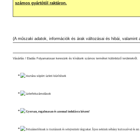
számos gyártótól raktáron.
(A műszaki adatok, információk és árak változásai és hibái, valamint
Vásárlás / Eladás Folyamatosan keresünk és kínálunk számos terméket különböző területekről.
tisztára söpört üzleti kiürítések
üzletfelszámolások
Gyorsan, rugalmasan és azonnal indulásra készen!
Felszámolóknak is tisztázunk és selejtezünk tárgyakat. Írjon nekünk néhány kulcsszóval és mi