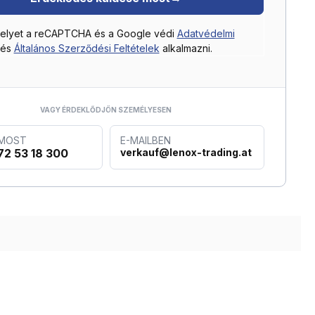
helyet a reCAPTCHA és a Google védi
Adatvédelmi
és
Általános Szerződési Feltételek
alkalmazni.
VAGY ÉRDEKLŐDJÖN SZEMÉLYESEN
 MOST
E-MAILBEN
72 53 18 300
verkauf@lenox-trading.at