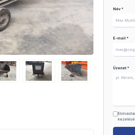
Név *
E-mail *
Üzenet *
Elolvast
kezelésé