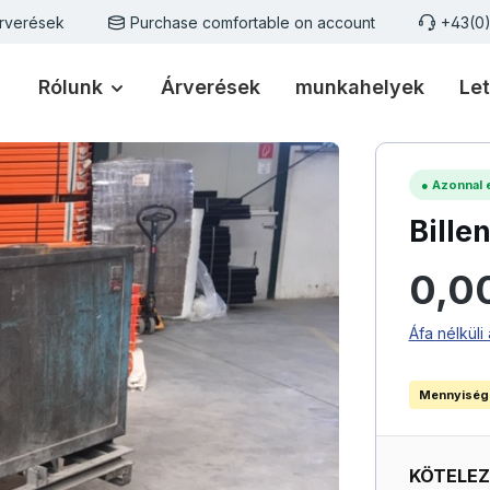
rverések
Purchase comfortable on account
+43(0
Rólunk
Árverések
munkahelyek
Let
●
Azonnal e
Bille
Normál ár
0,0
Áfa nélküli 
Mennyiség
KÖTELE