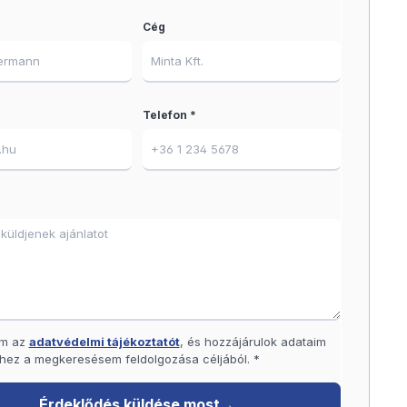
Cég
Telefon *
am az
adatvédelmi tájékoztatót
, és hozzájárulok adataim
hez a megkeresésem feldolgozása céljából. *
Érdeklődés küldése most
→