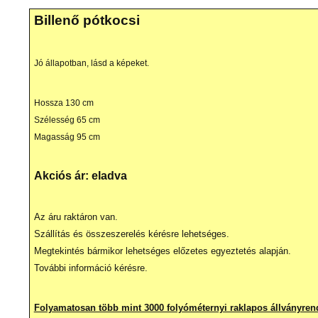
Billenő pótkocsi
Jó állapotban, lásd a képeket.
Hossza 130 cm
Szélesség 65 cm
Magasság 95 cm
Akciós ár: eladva
Az áru raktáron van.
Szállítás és összeszerelés kérésre lehetséges.
Megtekintés bármikor lehetséges előzetes egyeztetés alapján.
További információ kérésre.
Folyamatosan több mint 3000 folyóméternyi raklapos állványren