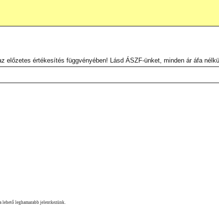
 az előzetes értékesítés függvényében! Lásd ÁSZF-ünket, minden ár áfa nélkül
 a lehető leghamarabb jelentkezünk.