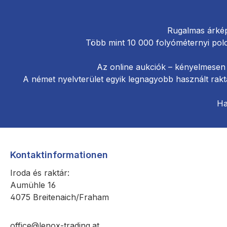
Rugalmas árkép
Több mint 10 000 folyóméternyi pol
Az online aukciók – kényelmesen 
A német nyelvterület egyik legnagyobb használt rakt
Ha
Kontaktinformationen
Iroda és raktár:
Aumühle 16
4075 Breitenaich/Fraham
office@lenox-trading.at