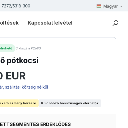
) 7272/5318-300
Magyar
öltések
Kapcsolatfelvétel
lérhető
Cikkszám P2693
nő pótkocsi
:
0 EUR
ár, szállítási költség nélkül
i kedvezmény kérésre
Különböző hosszúságok elérhetők
ZETTSÉGMENTES ÉRDEKLŐDÉS