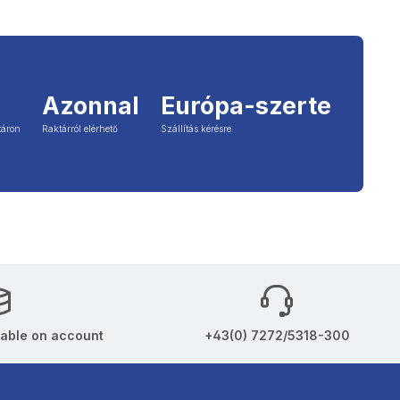
Azonnal
Európa-szerte
táron
Raktárról elérhető
Szállítás kérésre
able on account
+43(0) 7272/5318-300