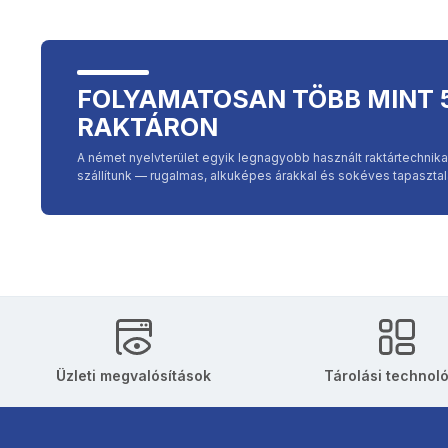
FOLYAMATOSAN TÖBB MINT 
RAKTÁRON
A német nyelvterület egyik legnagyobb használt raktártechni
szállítunk — rugalmas, alkuképes árakkal és sokéves tapasztala
Üzleti megvalósítások
Tárolási technol