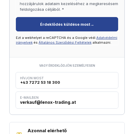
hozzájárulok adataim kezeléséhez a megkeresésem
feldolgozása céljából. *
Érdeklődés küldése most
→
Ezt a webhelyet a reCAPTCHA és a Google védi
Adatvédelmi
irányelvek
és
Általános Szerződési Feltételek
alkalmazni.
VAGY ÉRDEKLŐDJÖN SZEMÉLYESEN
HÍVJON MOST
+43 7272 53 18 300
E-MAILBEN
verkauf@lenox-trading.at
Azonnal elérhető