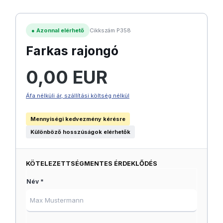
●
Azonnal elérhető
Cikkszám P358
Farkas rajongó
Normál ár:
0,00 EUR
Áfa nélküli ár, szállítási költség nélkül
Mennyiségi kedvezmény kérésre
Különböző hosszúságok elérhetők
KÖTELEZETTSÉGMENTES ÉRDEKLŐDÉS
Név *