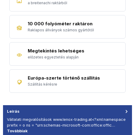
a breitenachi raktárból
10 000 folyóméter raktáron
Raklapos állványok számos gyártótól
Megtekintés lehetséges
előzetes egyeztetés alapján
Európa-szerte történő szállítás
Szállítás kérésre
Leírás
Vállalati megvalósítások www.lenox-trading.at<?xml:namespace
prefix = o ns = "urn:schemas-microsoft-com:office:offic…
Továbbiak