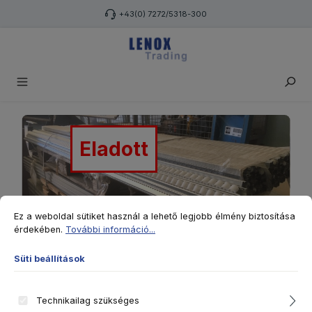
Ugrás a fő tartalomra
+43(0) 7272/5318-300
Képgaléria kihagyása
Eladott
Süti beállítások
Ez a weboldal sütiket használ a lehető legjobb élmény biztosítása érde
Ez a weboldal sütiket használ a lehető legjobb élmény biztosítása
érdekében.
További információ...
Süti beállítások
Technikailag szükséges