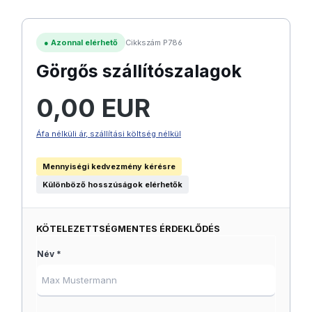
●
Azonnal elérhető
Cikkszám P786
Görgős szállítószalagok
Normál ár:
0,00 EUR
Áfa nélküli ár, szállítási költség nélkül
Mennyiségi kedvezmény kérésre
Különböző hosszúságok elérhetők
KÖTELEZETTSÉGMENTES ÉRDEKLŐDÉS
Név *