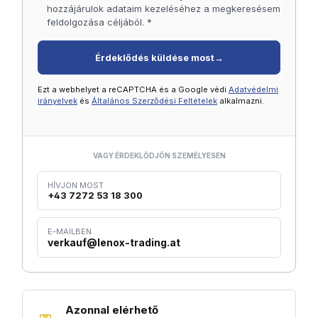
hozzájárulok adataim kezeléséhez a megkeresésem
feldolgozása céljából. *
Érdeklődés küldése most
→
Ezt a webhelyet a reCAPTCHA és a Google védi
Adatvédelmi
irányelvek
és
Általános Szerződési Feltételek
alkalmazni.
VAGY ÉRDEKLŐDJÖN SZEMÉLYESEN
HÍVJON MOST
+43 7272 53 18 300
E-MAILBEN
verkauf@lenox-trading.at
Azonnal elérhető