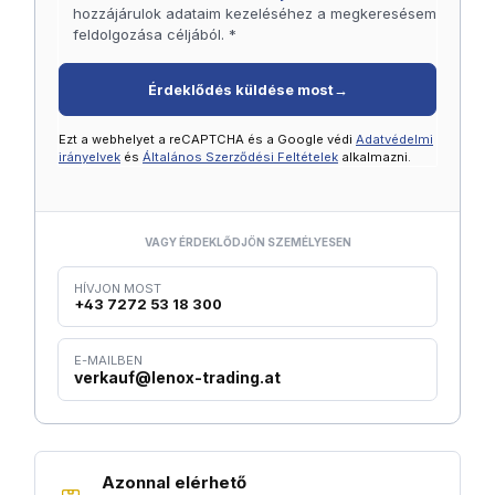
hozzájárulok adataim kezeléséhez a megkeresésem
feldolgozása céljából. *
Érdeklődés küldése most
→
Ezt a webhelyet a reCAPTCHA és a Google védi
Adatvédelmi
irányelvek
és
Általános Szerződési Feltételek
alkalmazni.
VAGY ÉRDEKLŐDJÖN SZEMÉLYESEN
HÍVJON MOST
+43 7272 53 18 300
E-MAILBEN
verkauf@lenox-trading.at
Azonnal elérhető