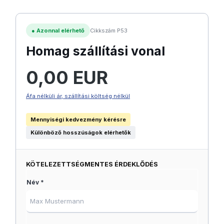
●
Azonnal elérhető
Cikkszám P53
Homag szállítási vonal
Normál ár:
0,00 EUR
Áfa nélküli ár, szállítási költség nélkül
Mennyiségi kedvezmény kérésre
Különböző hosszúságok elérhetők
KÖTELEZETTSÉGMENTES ÉRDEKLŐDÉS
Név *