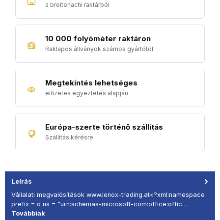
a breitenachi raktárból
10 000 folyóméter raktáron
Raklapos állványok számos gyártótól
Megtekintés lehetséges
előzetes egyeztetés alapján
Európa-szerte történő szállítás
Szállítás kérésre
Leírás
Vállalati megvalósítások www.lenox-trading.at<?xml:namespace
prefix = o ns = "urn:schemas-microsoft-com:office:offic…
Továbbiak