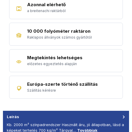
Azonnal elérhető
a breitenachi raktárból
10 000 folyóméter raktáron
Raklapos állványok számos gyártótól
Megtekintés lehetséges
előzetes egyeztetés alapján
Európa-szerte történő szállítás
Szállítás kérésre
Leírás
Kb. 2000 m² színpadrendszer Használt áru, jó állapotban, lásd a
képeket terhelés 700 kg/m² Tárgyal…
Továbbiak