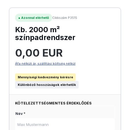
●
Azonnal elérhető
Cikkszám P3515
Kb. 2000 m²
színpadrendszer
Normál ár:
0,00 EUR
Áfa nélküli ár, szállítási költség nélkül
Mennyiségi kedvezmény kérésre
Különböző hosszúságok elérhetők
KÖTELEZETTSÉGMENTES ÉRDEKLŐDÉS
Név *