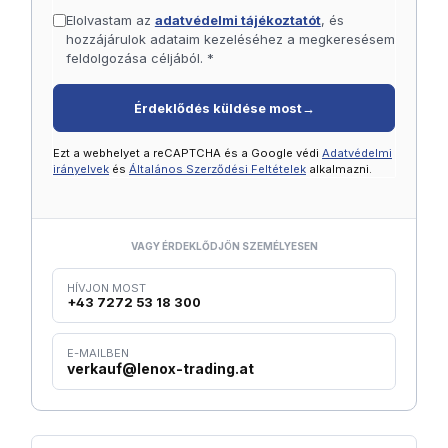
Elolvastam az
adatvédelmi tájékoztatót
, és
hozzájárulok adataim kezeléséhez a megkeresésem
feldolgozása céljából. *
Érdeklődés küldése most
→
Ezt a webhelyet a reCAPTCHA és a Google védi
Adatvédelmi
irányelvek
és
Általános Szerződési Feltételek
alkalmazni.
VAGY ÉRDEKLŐDJÖN SZEMÉLYESEN
HÍVJON MOST
+43 7272 53 18 300
E-MAILBEN
verkauf@lenox-trading.at