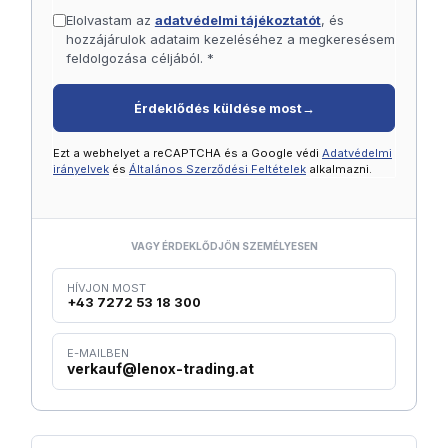
Elolvastam az
adatvédelmi tájékoztatót
, és
hozzájárulok adataim kezeléséhez a megkeresésem
feldolgozása céljából. *
Érdeklődés küldése most
→
Ezt a webhelyet a reCAPTCHA és a Google védi
Adatvédelmi
irányelvek
és
Általános Szerződési Feltételek
alkalmazni.
VAGY ÉRDEKLŐDJÖN SZEMÉLYESEN
HÍVJON MOST
+43 7272 53 18 300
E-MAILBEN
verkauf@lenox-trading.at