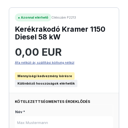
●
Azonnal elérhető
Cikkszám P2213
Kerékrakodó Kramer 1150
Diesel 58 kW
Normál ár:
0,00 EUR
Áfa nélküli ár, szállítási költség nélkül
Mennyiségi kedvezmény kérésre
Különböző hosszúságok elérhetők
KÖTELEZETTSÉGMENTES ÉRDEKLŐDÉS
Név *