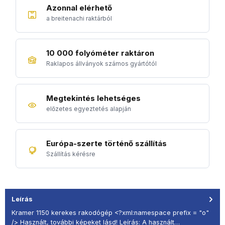
Azonnal elérhető
a breitenachi raktárból
10 000 folyóméter raktáron
Raklapos állványok számos gyártótól
Megtekintés lehetséges
előzetes egyeztetés alapján
Európa-szerte történő szállítás
Szállítás kérésre
Leírás
Kramer 1150 kerekes rakodógép <?xml:namespace prefix = "o"
/> Használt, további képeket lásd! Leírás: A használt…