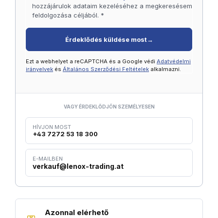
hozzájárulok adataim kezeléséhez a megkeresésem
feldolgozása céljából. *
Érdeklődés küldése most
→
Ezt a webhelyet a reCAPTCHA és a Google védi
Adatvédelmi
irányelvek
és
Általános Szerződési Feltételek
alkalmazni.
VAGY ÉRDEKLŐDJÖN SZEMÉLYESEN
HÍVJON MOST
+43 7272 53 18 300
E-MAILBEN
verkauf@lenox-trading.at
Azonnal elérhető