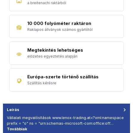
a breitenachi raktárból
10 000 folyóméter raktáron
Raklapos állványok számos gyártótól
Megtekintés lehetséges
előzetes egyeztetés alapján
Európa-szerte történő szállítás
Szállítás kérésre
Leírás
Vállalati megvalósítások www.lenox-trading.at<?xml:namespace
prefix = "o" ns = "urn:schemas-microsoft-com:office:off…
Továbbiak