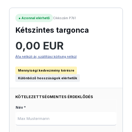
●
Azonnal elérhető
Cikkszám P761
Kétszintes targonca
Normál ár:
0,00 EUR
Áfa nélküli ár, szállítási költség nélkül
Mennyiségi kedvezmény kérésre
Különböző hosszúságok elérhetők
KÖTELEZETTSÉGMENTES ÉRDEKLŐDÉS
Név *