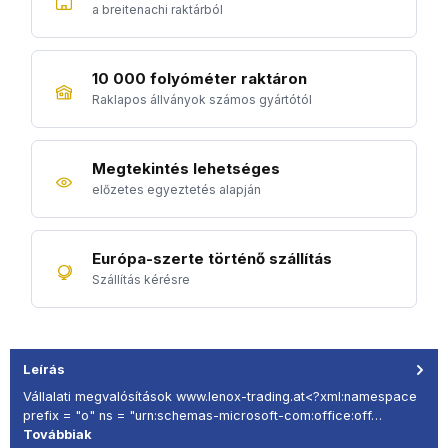
a breitenachi raktárból
10 000 folyóméter raktáron
Raklapos állványok számos gyártótól
Megtekintés lehetséges
előzetes egyeztetés alapján
Európa-szerte történő szállítás
Szállítás kérésre
Leírás
Vállalati megvalósítások www.lenox-trading.at<?xml:namespace
prefix = "o" ns = "urn:schemas-microsoft-com:office:off…
Továbbiak