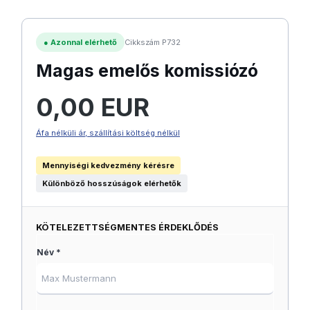
●
Azonnal elérhető
Cikkszám P732
Magas emelős komissiózó
Normál ár:
0,00 EUR
Áfa nélküli ár, szállítási költség nélkül
Mennyiségi kedvezmény kérésre
Különböző hosszúságok elérhetők
KÖTELEZETTSÉGMENTES ÉRDEKLŐDÉS
Név *