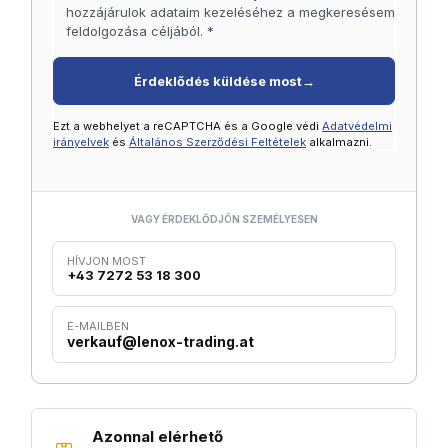
hozzájárulok adataim kezeléséhez a megkeresésem
feldolgozása céljából. *
Érdeklődés küldése most
→
Ezt a webhelyet a reCAPTCHA és a Google védi
Adatvédelmi
irányelvek
és
Általános Szerződési Feltételek
alkalmazni.
VAGY ÉRDEKLŐDJÖN SZEMÉLYESEN
HÍVJON MOST
+43 7272 53 18 300
E-MAILBEN
verkauf@lenox-trading.at
Azonnal elérhető