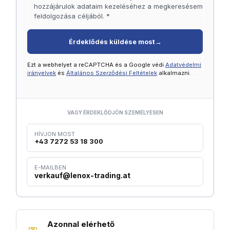
hozzájárulok adataim kezeléséhez a megkeresésem
feldolgozása céljából. *
Érdeklődés küldése most
→
Ezt a webhelyet a reCAPTCHA és a Google védi
Adatvédelmi
irányelvek
és
Általános Szerződési Feltételek
alkalmazni.
VAGY ÉRDEKLŐDJÖN SZEMÉLYESEN
HÍVJON MOST
+43 7272 53 18 300
E-MAILBEN
verkauf@lenox-trading.at
Azonnal elérhető