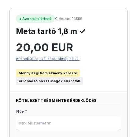
●
Azonnal elérhető
Cikkszám P3555
Meta tartó 1,8 m ✓
Normál ár:
20,00 EUR
Áfa nélküli ár, szállítási költség nélkül
Mennyiségi kedvezmény kérésre
Különböző hosszúságok elérhetők
KÖTELEZETTSÉGMENTES ÉRDEKLŐDÉS
Név *