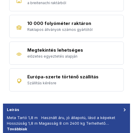
a breitenachi raktárból
10 000 folyóméter raktáron
Raklapos állványok számos gyártótól
Megtekintés lehetséges
előzetes egyeztetés alapján
Európa-szerte történő szállítás
Szállítás kérésre
Leírás
Meta Tartó 1,8 m Használt áru, jó állapotú, lásd a képeket
Hosszúság 1,8 m Magasság 8 cm 2400 kg Terhelhető…
Továbbiak