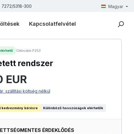
) 7272/5318-300
Magyar
öltések
Kapcsolatfelvétel
lérhető
Cikkszám P253
tett rendszer
:
0 EUR
ár, szállítási költség nélkül
i kedvezmény kérésre
Különböző hosszúságok elérhetők
ZETTSÉGMENTES ÉRDEKLŐDÉS