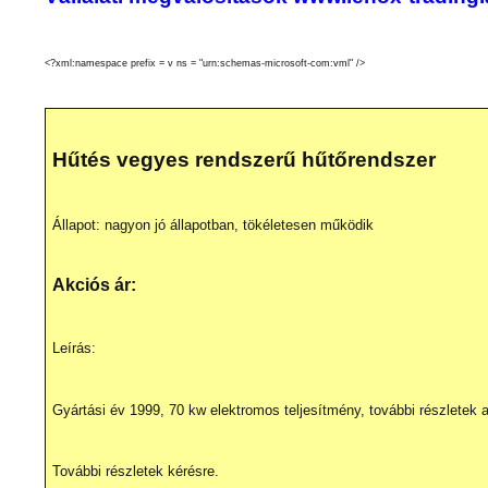
<?xml:namespace prefix = v ns = "urn:schemas-microsoft-com:vml" />
Hűtés vegyes rendszerű hűtőrendszer
Állapot: nagyon jó állapotban, tökéletesen működik
Akciós ár:
Leírás:
Gyártási év 1999, 70 kw elektromos teljesítmény, további részletek
További részletek kérésre.