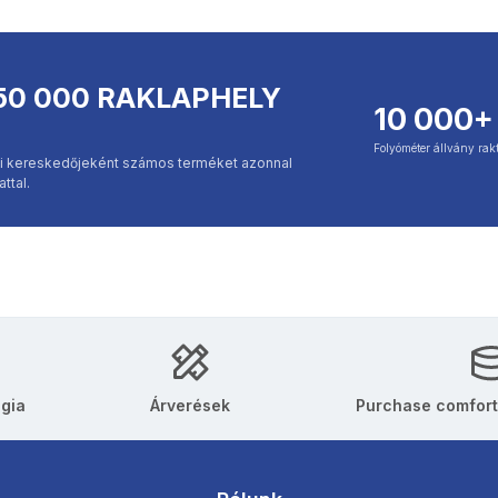
50 000 RAKLAPHELY
10 000+
Folyóméter állvány rak
kai kereskedőjeként számos terméket azonnal
ttal.
ógia
Árverések
Purchase comfort