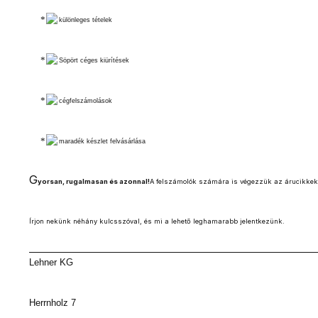
különleges tételek
Söpört céges kiürítések
cégfelszámolások
maradék készlet felvásárlása
G
yorsan, rugalmasan és azonnal!
A felszámolók számára is végezzük az árucikkek 
Írjon nekünk néhány kulcsszóval, és mi a lehető leghamarabb jelentkezünk.
Lehner KG
Herrnholz 7