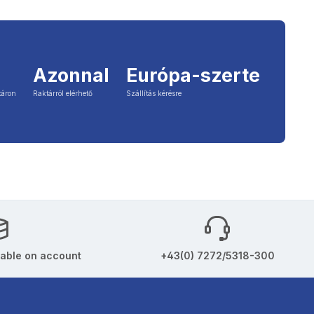
Azonnal
Európa-szerte
táron
Raktárról elérhető
Szállítás kérésre
able on account
+43(0) 7272/5318-300