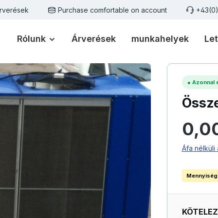
rverések
Purchase comfortable on account
+43(0
Rólunk
Árverések
munkahelyek
Let
●
Azonnal e
Össze
Normál ár
0,0
Áfa nélküli 
Mennyiség
KÖTELE