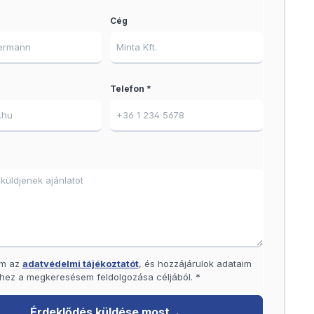
Cég
Telefon *
am az
adatvédelmi tájékoztatót
, és hozzájárulok adataim
hez a megkeresésem feldolgozása céljából. *
Érdeklődés küldése most
→