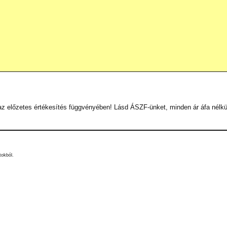
 az előzetes értékesítés függvényében! Lásd ÁSZF-ünket, minden ár áfa nélkül
tokból.