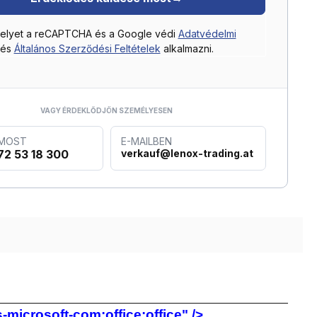
helyet a reCAPTCHA és a Google védi
Adatvédelmi
és
Általános Szerződési Feltételek
alkalmazni.
VAGY ÉRDEKLŐDJÖN SZEMÉLYESEN
 MOST
E-MAILBEN
72 53 18 300
verkauf@lenox-trading.at
microsoft-com:office:office" />