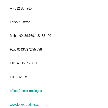
A-4612 Scharten
Felső-Ausztria
Mobil: 0043/676/84 32 33 100
Fax: 0043/7272/75 778
UID: ATU6075 0011
FN 181202z
office@lenox-trading.at
www.lenox-trading.at