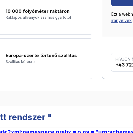
10 000 folyóméter raktáron
Ezt a web
Raklapos állványok számos gyártótól
irányelvek
Európa-szerte történő szállítás
HÍVJON
Szállítás kérésre
+43 72
t rendszer "
at<?xml:namespace prefix = o ns = "urn:schemas-