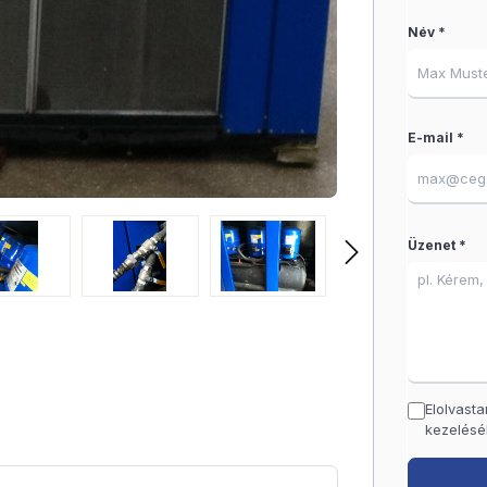
Név *
E-mail *
Üzenet *
Elolvast
kezelésé