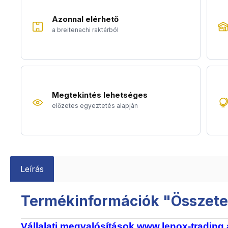
Azonnal elérhető
a breitenachi raktárból
Megtekintés lehetséges
előzetes egyeztetés alapján
Leírás
Termékinformációk "Összetet
Vállalati megvalósítások www.lenox-trading.