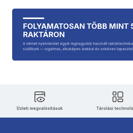
FOLYAMATOSAN TÖBB MINT 
RAKTÁRON
A német nyelvterület egyik legnagyobb használt raktártechni
szállítunk — rugalmas, alkuképes árakkal és sokéves tapasztala
Üzleti megvalósítások
Tárolási technol