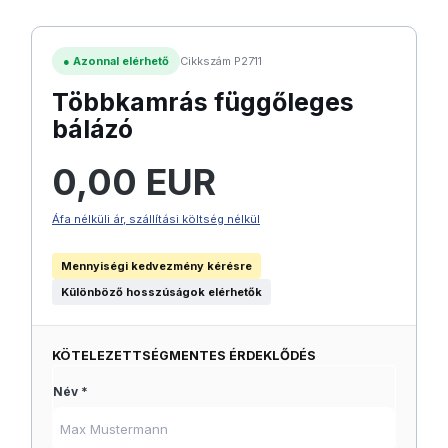
●
Azonnal elérhető
Cikkszám P2711
Többkamrás függőleges
bálázó
Normál ár:
0,00 EUR
Áfa nélküli ár, szállítási költség nélkül
Mennyiségi kedvezmény kérésre
Különböző hosszúságok elérhetők
KÖTELEZETTSÉGMENTES ÉRDEKLŐDÉS
Név *