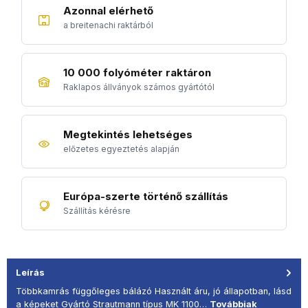
Azonnal elérhető
a breitenachi raktárból
10 000 folyóméter raktáron
Raklapos állványok számos gyártótól
Megtekintés lehetséges
előzetes egyeztetés alapján
Európa-szerte történő szállítás
Szállítás kérésre
Leírás
Többkamrás függőleges bálázó Használt áru, jó állapotban, lásd
a képeket Gyártó Strautmann típus MK 1100…
Továbbiak