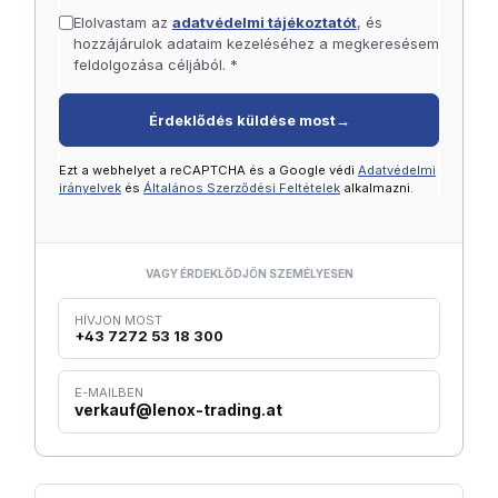
Elolvastam az
adatvédelmi tájékoztatót
, és
hozzájárulok adataim kezeléséhez a megkeresésem
feldolgozása céljából. *
Érdeklődés küldése most
→
Ezt a webhelyet a reCAPTCHA és a Google védi
Adatvédelmi
irányelvek
és
Általános Szerződési Feltételek
alkalmazni.
VAGY ÉRDEKLŐDJÖN SZEMÉLYESEN
HÍVJON MOST
+43 7272 53 18 300
E-MAILBEN
verkauf@lenox-trading.at