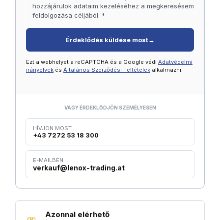
hozzájárulok adataim kezeléséhez a megkeresésem
feldolgozása céljából. *
Érdeklődés küldése most
→
Ezt a webhelyet a reCAPTCHA és a Google védi
Adatvédelmi
irányelvek
és
Általános Szerződési Feltételek
alkalmazni.
VAGY ÉRDEKLŐDJÖN SZEMÉLYESEN
HÍVJON MOST
+43 7272 53 18 300
E-MAILBEN
verkauf@lenox-trading.at
Azonnal elérhető