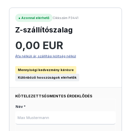
●
Azonnal elérhető
Cikkszám P3441
Z-szállítószalag
Normál ár:
0,00 EUR
Áfa nélküli ár, szállítási költség nélkül
Mennyiségi kedvezmény kérésre
Különböző hosszúságok elérhetők
KÖTELEZETTSÉGMENTES ÉRDEKLŐDÉS
Név *