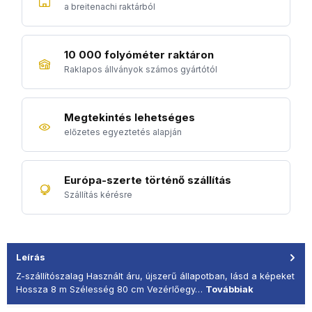
a breitenachi raktárból
10 000 folyóméter raktáron
Raklapos állványok számos gyártótól
Megtekintés lehetséges
előzetes egyeztetés alapján
Európa-szerte történő szállítás
Szállítás kérésre
Leírás
Z-szállítószalag Használt áru, újszerű állapotban, lásd a képeket
Hossza 8 m Szélesség 80 cm Vezérlőegy…
Továbbiak