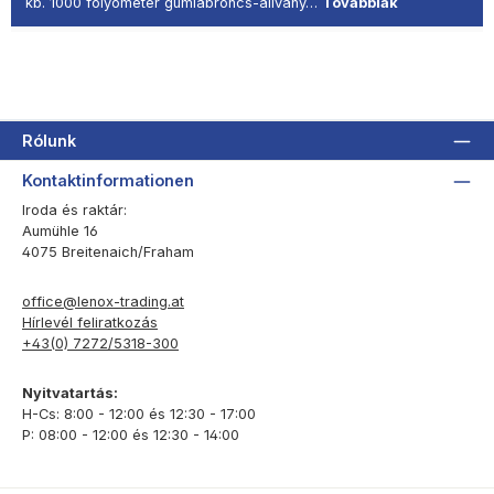
kb. 1000 folyóméter gumiabroncs-állvány…
Továbbiak
Rólunk
Kontaktinformationen
Iroda és raktár:
Aumühle 16
4075 Breitenaich/Fraham
office@lenox-trading.at
Hírlevél feliratkozás
+43(0) 7272/5318-300
Nyitvatartás:
H-Cs: 8:00 - 12:00 és 12:30 - 17:00
P: 08:00 - 12:00 és 12:30 - 14:00