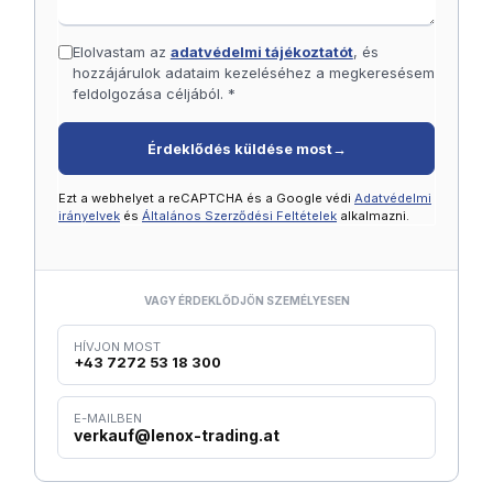
Elolvastam az
adatvédelmi tájékoztatót
, és
hozzájárulok adataim kezeléséhez a megkeresésem
feldolgozása céljából. *
Érdeklődés küldése most
→
Ezt a webhelyet a reCAPTCHA és a Google védi
Adatvédelmi
irányelvek
és
Általános Szerződési Feltételek
alkalmazni.
VAGY ÉRDEKLŐDJÖN SZEMÉLYESEN
HÍVJON MOST
+43 7272 53 18 300
E-MAILBEN
verkauf@lenox-trading.at