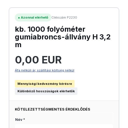
●
Azonnal elérhető
Cikkszám P2230
kb. 1000 folyóméter
gumiabroncs-állvány H 3,2
m
Normál ár:
0,00 EUR
Áfa nélküli ár, szállítási költség nélkül
Mennyiségi kedvezmény kérésre
Különböző hosszúságok elérhetők
KÖTELEZETTSÉGMENTES ÉRDEKLŐDÉS
Név *