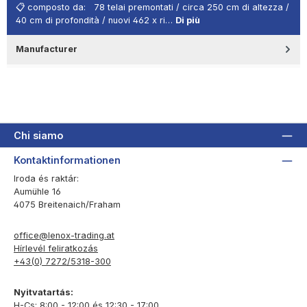
📋 composto da: 78 telai premontati / circa 250 cm di altezza /
40 cm di profondità / nuovi 462 x ri…
Di più
Manufacturer
Chi siamo
Kontaktinformationen
Iroda és raktár:
Aumühle 16
4075 Breitenaich/Fraham
office@lenox-trading.at
Hírlevél feliratkozás
+43(0) 7272/5318-300
Nyitvatartás:
H-Cs: 8:00 - 12:00 és 12:30 - 17:00