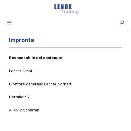
Passa al contenuto principale
Impronta
Responsabile del contenuto
Lehner GmbH
Direttore generale: Lehner Norbert
Herrnholz 7
A-4612 Scharten