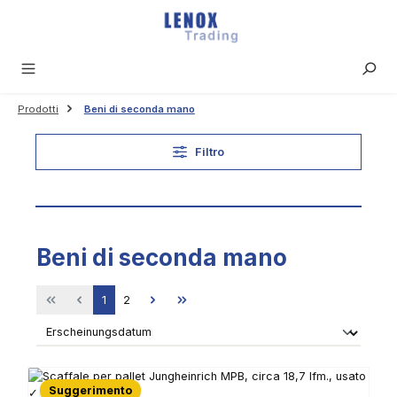
Passa al contenuto principale
Prodotti
Beni di seconda mano
Filtro
Beni di seconda mano
Pagina
Pagina
1
2
Suggerimento