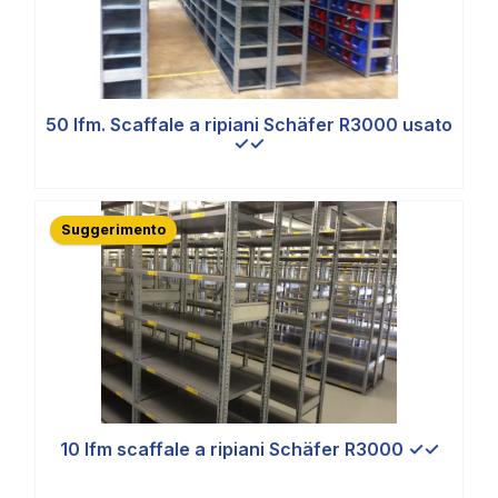
50 lfm. Scaffale a ripiani Schäfer R3000 usato
✓✓
Suggerimento
10 lfm scaffale a ripiani Schäfer R3000 ✓✓