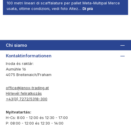
100 metri lineari di scaffalature per pallet Meta-Multipal Merce
usata, ottime condizioni, vedi foto Altez…
Di più
Chi siamo
Kontaktinformationen
Iroda és raktár:
Aumühle 16
4075 Breitenaich/Fraham
office@lenox-trading.at
Hírlevél feliratkozás
+43(0) 7272/5318-300
Nyitvatartás:
H-Cs: 8:00 - 12:00 és 12:30 - 17:00
P: 08:00 - 12:00 és 12:30 - 14:00