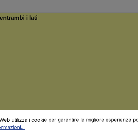
entrambi i lati
ni cookie
 utilizza i cookie per garantire la migliore esperienza possi
Web utilizza i cookie per garantire la migliore esperienza po
ormazioni...