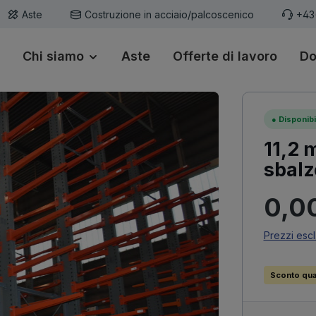
Aste
Costruzione in acciaio/palcoscenico
+43
Chi siamo
Aste
Offerte di lavoro
Do
●
Disponibi
11,2 m
sbalz
Prezzo n
0,0
Prezzi escl
Sconto quan