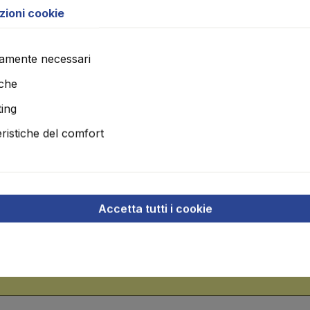
zioni cookie
amente necessari
i.
iche
00 kg!)
ing
eristiche del comfort
Accetta tutti i cookie