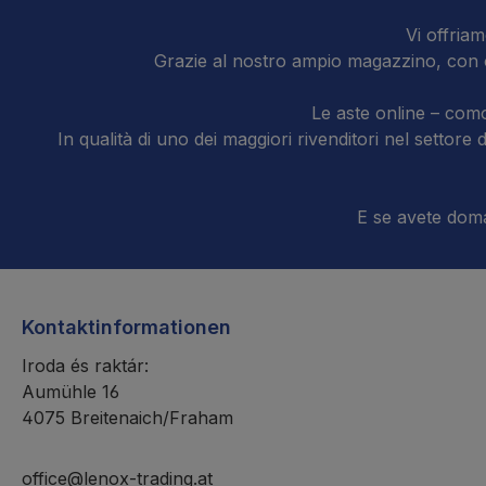
Vi offriam
Grazie al nostro ampio magazzino, con ol
Le aste online – como
In qualità di uno dei maggiori rivenditori nel settor
E se avete doman
Kontaktinformationen
Iroda és raktár:
Aumühle 16
4075 Breitenaich/Fraham
office@lenox-trading.at