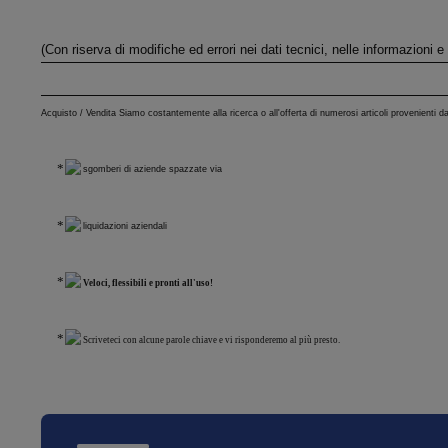
(Con riserva di modifiche ed errori nei dati tecnici, nelle informazioni
Acquisto / Vendita Siamo costantemente alla ricerca o all'offerta di numerosi articoli provenienti da
sgomberi di aziende spazzate via
liquidazioni aziendali
Veloci, flessibili e pronti all'uso!
Scriveteci con alcune parole chiave e vi risponderemo al più presto.