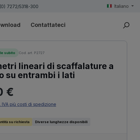
Italiano
(0) 7272/5318-300
wnload
Contattateci
le subito
Cod. art. P2727
etri lineari di scaffalature a
o su entrambi i lati
ormale:
0 €
. IVA più costi di spedizione
tità su richiesta
Diverse lunghezze disponibili