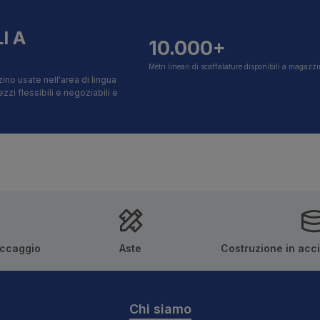
I A
10.000+
Metri lineari di scaffalature disponibili a magazz
ino usate nell'area di lingua
i flessibili e negoziabili e
occaggio
Aste
Costruzione in acc
Chi siamo