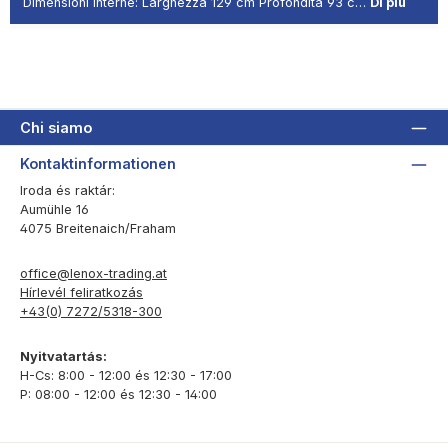
Dimensioni interne: Larghezza 129 cm Profondità 93 c…
Di più
Chi siamo
Kontaktinformationen
Iroda és raktár:
Aumühle 16
4075 Breitenaich/Fraham
office@lenox-trading.at
Hírlevél feliratkozás
+43(0) 7272/5318-300
Nyitvatartás:
H-Cs: 8:00 - 12:00 és 12:30 - 17:00
P: 08:00 - 12:00 és 12:30 - 14:00