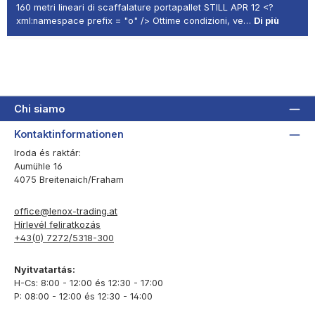
160 metri lineari di scaffalature portapallet STILL APR 12 <?
xml:namespace prefix = "o" /> Ottime condizioni, ve…
Di più
Chi siamo
Kontaktinformationen
Iroda és raktár:
Aumühle 16
4075 Breitenaich/Fraham
office@lenox-trading.at
Hírlevél feliratkozás
+43(0) 7272/5318-300
Nyitvatartás:
H-Cs: 8:00 - 12:00 és 12:30 - 17:00
P: 08:00 - 12:00 és 12:30 - 14:00