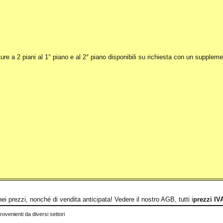
ature a 2 piani al 1° piano e al 2° piano disponibili su richiesta con un suppleme
nei prezzi, nonché di vendita anticipata! Vedere il nostro AGB, tutti i
prezzi IV
rovenienti da diversi settori