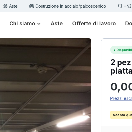
Aste
Costruzione in acciaio/palcoscenico
+43
Chi siamo
Aste
Offerte di lavoro
Do
●
Disponibi
2 pez
piatt
Prezzo n
0,0
Prezzi escl
Sconto quan