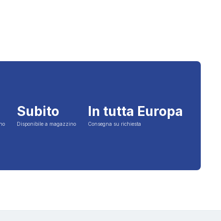
Subito
In tutta Europa
ino
Disponibile a magazzino
Consegna su richiesta