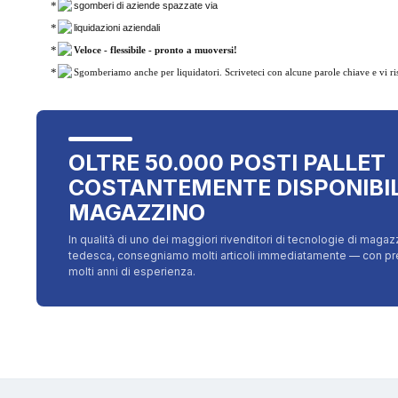
sgomberi di aziende spazzate via
liquidazioni aziendali
Veloce - flessibile - pronto a muoversi!
Sgomberiamo anche per liquidatori. Scriveteci con alcune parole chiave e vi r
OLTRE 50.000 POSTI PALLET
COSTANTEMENTE DISPONIBIL
MAGAZZINO
In qualità di uno dei maggiori rivenditori di tecnologie di magazz
tedesca, consegniamo molti articoli immediatamente — con prezz
molti anni di esperienza.