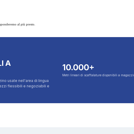
isponderemo al più presto.
I A
10.000+
Metri lineari di scaffalature disponibili a magazz
ino usate nell'area di lingua
i flessibili e negoziabili e