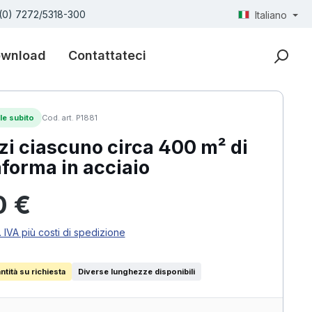
(0) 7272/5318-300
Italiano
wnload
Contattateci
le subito
Cod. art. P1881
zi ciascuno circa 400 m² di
aforma in acciaio
ormale:
0 €
. IVA più costi di spedizione
tità su richiesta
Diverse lunghezze disponibili