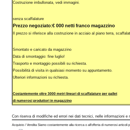
Costruzione imbullonata, vedi immagini.
senza scaffalature
P
rezzo negoziato:
€ 000 netti franco magazzino
Il prezzo si riferisce alla costruzione in acciaio al piano terra, scaffal
Smontato e caricato da magazzino
Data di smontaggio: fine luglio!
Trasporto e montaggio possibili su richiesta.
Possibilità di visita in qualsiasi momento su appuntamento.
Ulteriori informazioni su richiesta.
Costantemente oltre 3000 metri lineari di scaffalature per pallet
di numerosi produttori in magazzino
Con riserva di modifiche ed errori nei dati tecnici, nelle informazioni e 
Acquisto / Vendita Siamo costantemente alla ricerca o all'offerta di numerosi articoli p