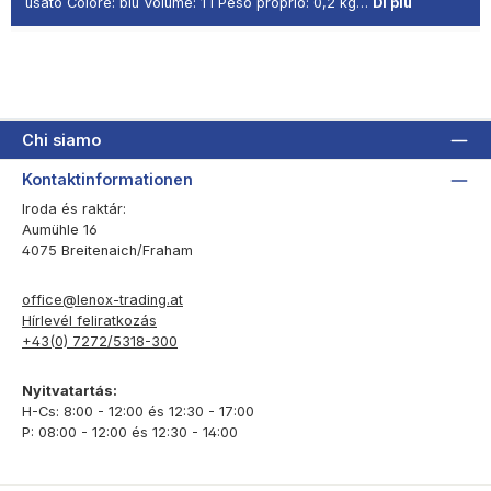
usato Colore: blu Volume: 1 l Peso proprio: 0,2 kg…
Di più
Chi siamo
Kontaktinformationen
Iroda és raktár:
Aumühle 16
4075 Breitenaich/Fraham
office@lenox-trading.at
Hírlevél feliratkozás
+43(0) 7272/5318-300
Nyitvatartás:
H-Cs: 8:00 - 12:00 és 12:30 - 17:00
P: 08:00 - 12:00 és 12:30 - 14:00