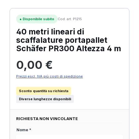
●
Disponibile subito
Cod. art. P1215
40 metri lineari di
scaffalature portapallet
Schäfer PR300 Altezza 4 m
Prezzo normale:
0,00 €
Prezzi escl. IVA più costi di spedizione
Sconto quantità su richiesta
Diverse lunghezze disponibili
RICHIESTA NON VINCOLANTE
Nome *