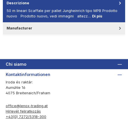
Descrizione
50 m lineari Scaffale per pallet Jungheinrich tipo MPB Prodotto
nuovo Prodotto nuovo, vedi immagini altezz…
Di più
Manufacturer
Chi siamo
Kontaktinformationen
Iroda és raktár:
Aumühle 16
4075 Breitenaich/Fraham
office@lenox-trading.at
Hírlevél feliratkozás
+43(0) 7272/5318-300