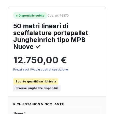
●
Disponibile subito
Cod. art. P3570
50 metri lineari di
scaffalature portapallet
Jungheinrich tipo MPB
Nuove ✓
Prezzo normale:
12.750,00 €
Prezzi escl. IVA più costi di spedizione
Sconto quantità su richiesta
Diverse lunghezze disponibili
RICHIESTA NON VINCOLANTE
Nome *