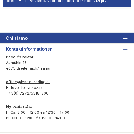
prefix = "o" /> usate, vedi foto. Ideali per ripo…
Di più
Chi siamo
Kontaktinformationen
Iroda és raktár:
Aumühle 16
4075 Breitenaich/Fraham
office@lenox-trading.at
Hírlevél feliratkozás
+43(0) 7272/5318-300
Nyitvatartás:
H-Cs: 8:00 - 12:00 és 12:30 - 17:00
P: 08:00 - 12:00 és 12:30 - 14:00