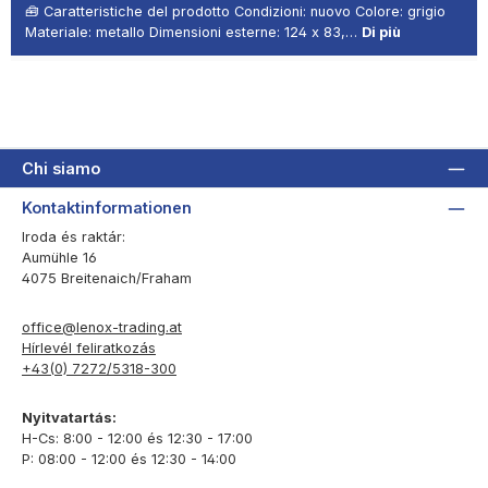
🧰 Caratteristiche del prodotto Condizioni: nuovo Colore: grigio
Materiale: metallo Dimensioni esterne: 124 x 83,…
Di più
Chi siamo
Kontaktinformationen
Iroda és raktár:
Aumühle 16
4075 Breitenaich/Fraham
office@lenox-trading.at
Hírlevél feliratkozás
+43(0) 7272/5318-300
Nyitvatartás:
H-Cs: 8:00 - 12:00 és 12:30 - 17:00
P: 08:00 - 12:00 és 12:30 - 14:00