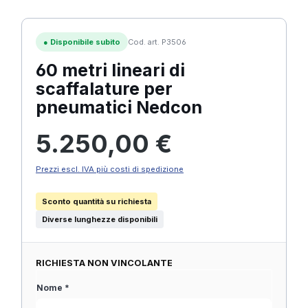
●
Disponibile subito
Cod. art. P3506
60 metri lineari di
scaffalature per
pneumatici Nedcon
Prezzo normale:
5.250,00 €
Prezzi escl. IVA più costi di spedizione
Sconto quantità su richiesta
Diverse lunghezze disponibili
RICHIESTA NON VINCOLANTE
Nome *