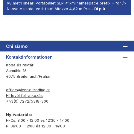
98 metri lineari Portapallet SLP <?xml:namespace prefix = "o" />
Nuovo e usato, vedi foto! Altezza 4,62 m Pro…
Di più
Chi siamo
Kontaktinformationen
Iroda és raktár:
Aumühle 16
4075 Breitenaich/Fraham
office@lenox-trading.at
Hírlevél feliratkozás
+43(0) 7272/5318-300
Nyitvatartás:
H-Cs: 8:00 - 12:00 és 12:30 - 17:00
P: 08:00 - 12:00 és 12:30 - 14:00