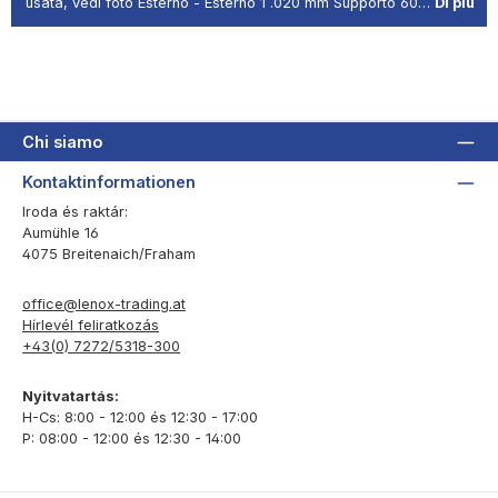
usata, vedi foto Esterno - Esterno 1 .020 mm Supporto 60…
Di più
Chi siamo
Kontaktinformationen
Iroda és raktár:
Aumühle 16
4075 Breitenaich/Fraham
office@lenox-trading.at
Hírlevél feliratkozás
+43(0) 7272/5318-300
Nyitvatartás:
H-Cs: 8:00 - 12:00 és 12:30 - 17:00
P: 08:00 - 12:00 és 12:30 - 14:00