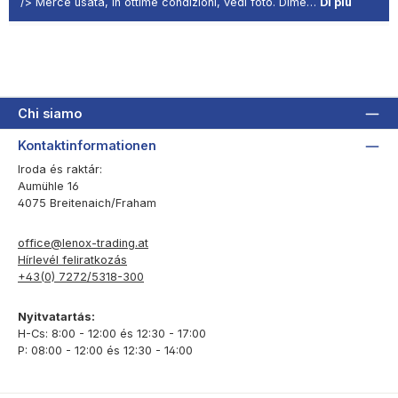
/> Merce usata, in ottime condizioni, vedi foto. Dime…
Di più
Chi siamo
Kontaktinformationen
Iroda és raktár:
Aumühle 16
4075 Breitenaich/Fraham
office@lenox-trading.at
Hírlevél feliratkozás
+43(0) 7272/5318-300
Nyitvatartás:
H-Cs: 8:00 - 12:00 és 12:30 - 17:00
P: 08:00 - 12:00 és 12:30 - 14:00