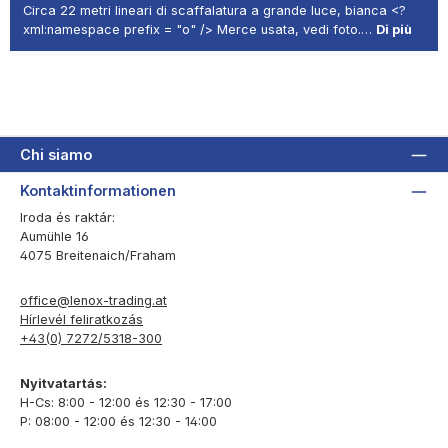
Circa 22 metri lineari di scaffalatura a grande luce, bianca <?
xml:namespace prefix = "o" /> Merce usata, vedi foto.…
Di più
Chi siamo
Kontaktinformationen
Iroda és raktár:
Aumühle 16
4075 Breitenaich/Fraham
office@lenox-trading.at
Hírlevél feliratkozás
+43(0) 7272/5318-300
Nyitvatartás:
H-Cs: 8:00 - 12:00 és 12:30 - 17:00
P: 08:00 - 12:00 és 12:30 - 14:00