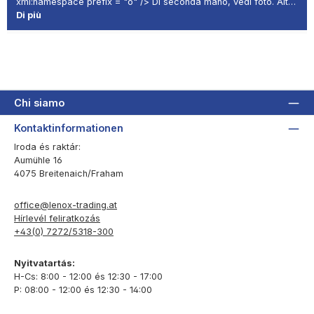
xml:namespace prefix = "o" /> Di seconda mano, vedi foto. Alt…
Di più
Chi siamo
Kontaktinformationen
Iroda és raktár:
Aumühle 16
4075 Breitenaich/Fraham
office@lenox-trading.at
Hírlevél feliratkozás
+43(0) 7272/5318-300
Nyitvatartás:
H-Cs: 8:00 - 12:00 és 12:30 - 17:00
P: 08:00 - 12:00 és 12:30 - 14:00