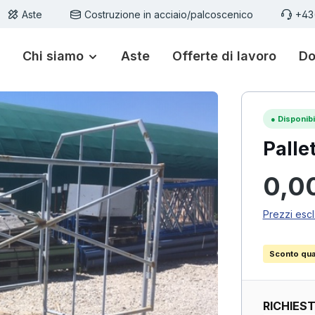
Aste
Costruzione in acciaio/palcoscenico
+43
Chi siamo
Aste
Offerte di lavoro
Do
●
Disponibi
Palle
Prezzo n
0,0
Prezzi escl
Sconto quan
RICHIES