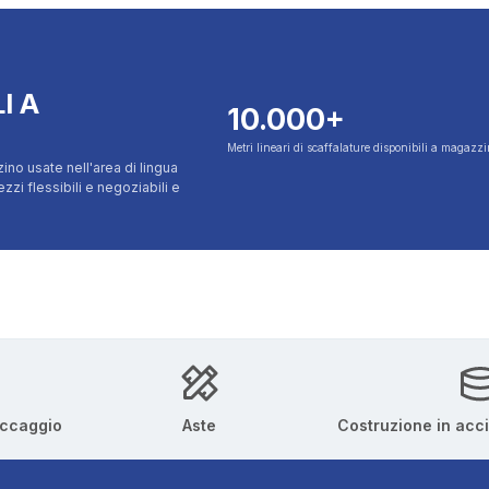
I A
10.000+
Metri lineari di scaffalature disponibili a magazz
ino usate nell'area di lingua
i flessibili e negoziabili e
occaggio
Aste
Costruzione in acc