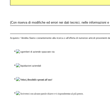
(Con riserva di modifiche ed errori nei dati tecnici, nelle informazioni
Acquisto / Vendita Siamo costantemente alla ricerca o all'offerta di numerosi articoli provenienti da
sgomberi di aziende spazzate via
liquidazioni aziendali
Veloci, flessibili e pronti all'uso!
Scriveteci con alcune parole chiave e vi risponderemo al più presto.